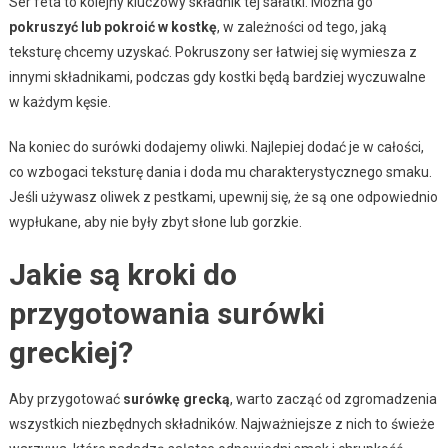
Ser feta to kolejny kluczowy składnik tej sałatki. Można go
pokruszyć lub pokroić w kostkę
, w zależności od tego, jaką
teksturę chcemy uzyskać. Pokruszony ser łatwiej się wymiesza z
innymi składnikami, podczas gdy kostki będą bardziej wyczuwalne
w każdym kęsie.
Na koniec do surówki dodajemy oliwki. Najlepiej dodać je w całości,
co wzbogaci teksturę dania i doda mu charakterystycznego smaku.
Jeśli używasz oliwek z pestkami, upewnij się, że są one odpowiednio
wypłukane, aby nie były zbyt słone lub gorzkie.
Jakie są kroki do
przygotowania surówki
greckiej?
Aby przygotować
surówkę grecką
, warto zacząć od zgromadzenia
wszystkich niezbędnych składników. Najważniejsze z nich to świeże