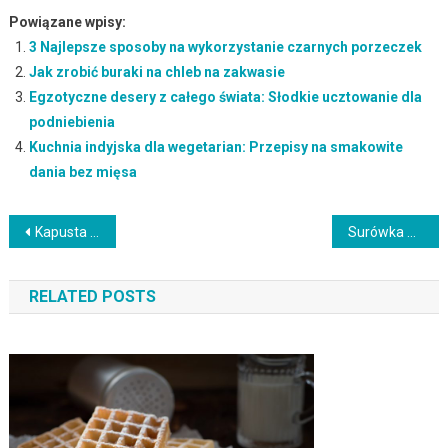
Powiązane wpisy:
3 Najlepsze sposoby na wykorzystanie czarnych porzeczek
Jak zrobić buraki na chleb na zakwasie
Egzotyczne desery z całego świata: Słodkie ucztowanie dla
podniebienia
Kuchnia indyjska dla wegetarian: Przepisy na smakowite
dania bez mięsa
Nawigacja
Kapusta pekińska: Uniwersalny składnik i pomysły na wykorzystanie w potrawach
Surówka z kapusty włoskiej i jabłka z majonezem: Przepis na tradycyjne i sycące danie
wpisu
RELATED POSTS