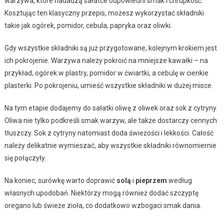
warzywa, które nadadzą sałatce odpowiedni smak i chrupkość.
Kosztując ten klasyczny przepis, możesz wykorzystać składniki
takie jak ogórek, pomidor, cebula, papryka oraz oliwki.
Gdy wszystkie składniki są już przygotowane, kolejnym krokiem jest
ich pokrojenie. Warzywa należy pokroić na mniejsze kawałki – na
przykład, ogórek w plastry, pomidor w ćwiartki, a cebulę w cienkie
plasterki. Po pokrojeniu, umieść wszystkie składniki w dużej misce.
Na tym etapie dodajemy do sałatki oliwę z oliwek oraz sok z cytryny.
Oliwa nie tylko podkreśli smak warzyw, ale także dostarczy cennych
tłuszczy. Sok z cytryny natomiast doda świeżości i lekkości. Całość
należy delikatnie wymieszać, aby wszystkie składniki równomiernie
się połączyły.
Na koniec, surówkę warto doprawić
solą
i
pieprzem
według
własnych upodobań. Niektórzy mogą również dodać szczyptę
oregano lub świeże zioła, co dodatkowo wzbogaci smak dania.