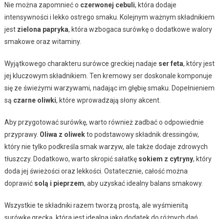
Nie można zapomnieć o
czerwonej cebuli
, która dodaje
intensywności i lekko ostrego smaku. Kolejnym ważnym składnikiem
jest
zielona papryka
, która wzbogaca surówkę o dodatkowe walory
smakowe oraz witaminy.
Wyjątkowego charakteru surówce greckiej nadaje
ser feta
, który jest
jej kluczowym składnikiem. Ten kremowy ser doskonale komponuje
się ze świeżymi warzywami, nadając im głębię smaku. Dopełnieniem
są
czarne oliwki
, które wprowadzają słony akcent.
Aby przygotować surówkę, warto również zadbać o odpowiednie
przyprawy.
Oliwa z oliwek
to podstawowy składnik dressingów,
który nie tylko podkreśla smak warzyw, ale także dodaje zdrowych
tłuszczy. Dodatkowo, warto skropić sałatkę
sokiem z cytryny
, który
doda jej świeżości oraz lekkości. Ostatecznie, całość można
doprawić
solą i pieprzem
, aby uzyskać idealny balans smakowy.
Wszystkie te składniki razem tworzą prostą, ale wyśmienitą
surówkę grecką, która jest idealna jako dodatek do różnych dań