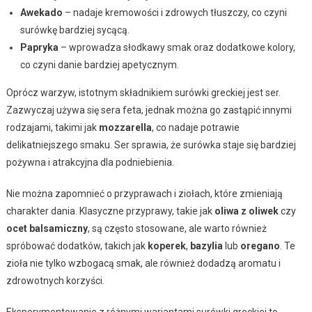
Awekado
– nadaje kremowości i zdrowych tłuszczy, co czyni
surówkę bardziej sycącą.
Papryka
– wprowadza słodkawy smak oraz dodatkowe kolory,
co czyni danie bardziej apetycznym.
Oprócz warzyw, istotnym składnikiem surówki greckiej jest ser.
Zazwyczaj używa się sera feta, jednak można go zastąpić innymi
rodzajami, takimi jak
mozzarella
, co nadaje potrawie
delikatniejszego smaku. Ser sprawia, że surówka staje się bardziej
pożywna i atrakcyjna dla podniebienia.
Nie można zapomnieć o przyprawach i ziołach, które zmieniają
charakter dania. Klasyczne przyprawy, takie jak
oliwa z oliwek
czy
ocet balsamiczny
, są często stosowane, ale warto również
spróbować dodatków, takich jak
koperek
,
bazylia
lub
oregano
. Te
zioła nie tylko wzbogacą smak, ale również dodadzą aromatu i
zdrowotnych korzyści.
Eksperymentowanie z różnymi wariantami surówki greckiej to