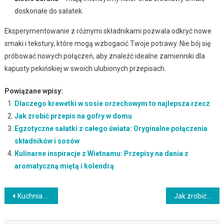
doskonałe do sałatek.
Eksperymentowanie z różnymi składnikami pozwala odkryć nowe
smaki i tekstury, które mogą wzbogacić Twoje potrawy. Nie bój się
próbować nowych połączeń, aby znaleźć idealne zamienniki dla
kapusty pekińskiej w swoich ulubionych przepisach.
Powiązane wpisy:
Dlaczego krewetki w sosie orzechowym to najlepsza rzecz
Jak zrobić przepis na gofry w domu
Egzotyczne sałatki z całego świata: Oryginalne połączenia
składników i sosów
Kulinarne inspiracje z Wietnamu: Przepisy na dania z
aromatyczną miętą i kolendrą
Nawigacja
Kuchnia włosko-turecka: Manti, lahmacun i tradycyjne dania na bazie ciasta
Jak zrobić surówkę grecką: Przepis na orzeźwiające danie z pomidorami i oliwkami
wpisu