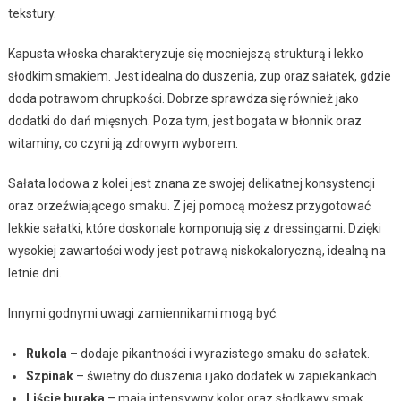
tekstury.
Kapusta włoska charakteryzuje się mocniejszą strukturą i lekko
słodkim smakiem. Jest idealna do duszenia, zup oraz sałatek, gdzie
doda potrawom chrupkości. Dobrze sprawdza się również jako
dodatki do dań mięsnych. Poza tym, jest bogata w błonnik oraz
witaminy, co czyni ją zdrowym wyborem.
Sałata lodowa z kolei jest znana ze swojej delikatnej konsystencji
oraz orzeźwiającego smaku. Z jej pomocą możesz przygotować
lekkie sałatki, które doskonale komponują się z dressingami. Dzięki
wysokiej zawartości wody jest potrawą niskokaloryczną, idealną na
letnie dni.
Innymi godnymi uwagi zamiennikami mogą być:
Rukola
– dodaje pikantności i wyrazistego smaku do sałatek.
Szpinak
– świetny do duszenia i jako dodatek w zapiekankach.
Liście buraka
– mają intensywny kolor oraz słodkawy smak,