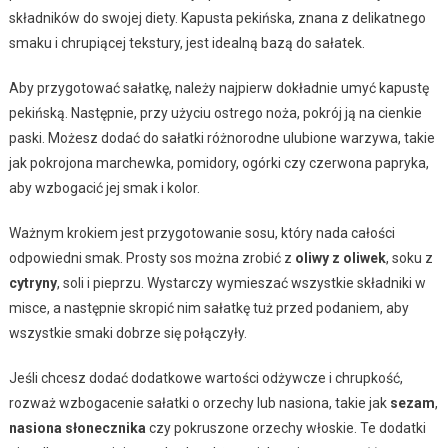
składników do swojej diety. Kapusta pekińska, znana z delikatnego
smaku i chrupiącej tekstury, jest idealną bazą do sałatek.
Aby przygotować sałatkę, należy najpierw dokładnie umyć kapustę
pekińską. Następnie, przy użyciu ostrego noża, pokrój ją na cienkie
paski. Możesz dodać do sałatki różnorodne ulubione warzywa, takie
jak pokrojona marchewka, pomidory, ogórki czy czerwona papryka,
aby wzbogacić jej smak i kolor.
Ważnym krokiem jest przygotowanie sosu, który nada całości
odpowiedni smak. Prosty sos można zrobić z
oliwy z oliwek
, soku z
cytryny
, soli i pieprzu. Wystarczy wymieszać wszystkie składniki w
misce, a następnie skropić nim sałatkę tuż przed podaniem, aby
wszystkie smaki dobrze się połączyły.
Jeśli chcesz dodać dodatkowe wartości odżywcze i chrupkość,
rozważ wzbogacenie sałatki o orzechy lub nasiona, takie jak
sezam
,
nasiona słonecznika
czy pokruszone orzechy włoskie. Te dodatki