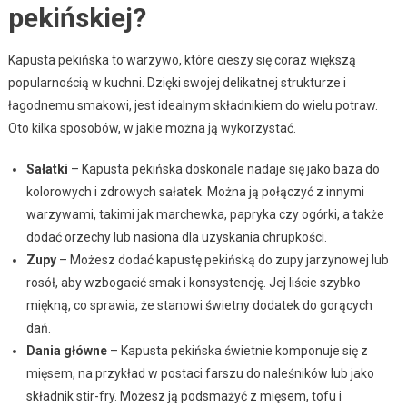
pekińskiej?
Kapusta pekińska to warzywo, które cieszy się coraz większą
popularnością w kuchni. Dzięki swojej delikatnej strukturze i
łagodnemu smakowi, jest idealnym składnikiem do wielu potraw.
Oto kilka sposobów, w jakie można ją wykorzystać.
Sałatki
– Kapusta pekińska doskonale nadaje się jako baza do
kolorowych i zdrowych sałatek. Można ją połączyć z innymi
warzywami, takimi jak marchewka, papryka czy ogórki, a także
dodać orzechy lub nasiona dla uzyskania chrupkości.
Zupy
– Możesz dodać kapustę pekińską do zupy jarzynowej lub
rosół, aby wzbogacić smak i konsystencję. Jej liście szybko
miękną, co sprawia, że stanowi świetny dodatek do gorących
dań.
Dania główne
– Kapusta pekińska świetnie komponuje się z
mięsem, na przykład w postaci farszu do naleśników lub jako
składnik stir-fry. Możesz ją podsmażyć z mięsem, tofu i