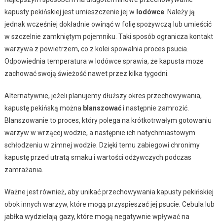
kapusty pekińskiej jest umieszczenie jej w
lodówce
. Należy ją
jednak wcześniej dokładnie owinąć w folię spożywczą lub umieścić
w szczelnie zamkniętym pojemniku. Taki sposób ogranicza kontakt
warzywa z powietrzem, co z kolei spowalnia proces psucia.
Odpowiednia temperatura w lodówce sprawia, że kapusta może
zachować swoją świeżość nawet przez kilka tygodni.
Alternatywnie, jeżeli planujemy dłuższy okres przechowywania,
kapustę pekińską można
blanszować
i następnie zamrozić.
Blanszowanie to proces, który polega na krótkotrwałym gotowaniu
warzyw w wrzącej wodzie, a następnie ich natychmiastowym
schłodzeniu w zimnej wodzie. Dzięki temu zabiegowi chronimy
kapustę przed utratą smaku i wartości odżywczych podczas
zamrażania.
Ważne jest również, aby unikać przechowywania kapusty pekińskiej
obok innych warzyw, które mogą przyspieszać jej psucie. Cebula lub
jabłka wydzielają gazy, które mogą negatywnie wpływać na