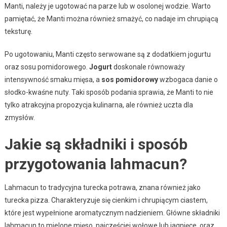
Manti, należy je ugotować na parze lub w osolonej wodzie. Warto
pamiętać, że Manti można również smażyć, co nadaje im chrupiącą
teksturę.
Po ugotowaniu, Manti często serwowane są z dodatkiem jogurtu
oraz sosu pomidorowego.
Jogurt
doskonale równoważy
intensywność smaku mięsa, a
sos pomidorowy
wzbogaca danie o
słodko-kwaśne nuty. Taki sposób podania sprawia, że Manti to nie
tylko atrakcyjna propozycja kulinarna, ale również uczta dla
zmysłów.
Jakie są składniki i sposób
przygotowania lahmacun?
Lahmacun to tradycyjna turecka potrawa, znana również jako
turecka pizza. Charakteryzuje się cienkim i chrupiącym ciastem,
które jest wypełnione aromatycznym nadzieniem. Główne składniki
lahmacun to mielone mięso, najczęściej wołowe lub jagnięce, oraz