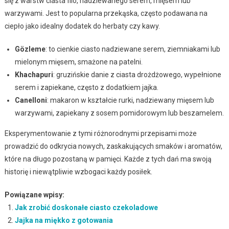
się z warstw ciasta filo, nadziewanego serem, mięsem lub
warzywami. Jest to popularna przekąska, często podawana na
ciepło jako idealny dodatek do herbaty czy kawy.
Gözleme
: to cienkie ciasto nadziewane serem, ziemniakami lub
mielonym mięsem, smażone na patelni.
Khachapuri
: gruzińskie danie z ciasta drożdżowego, wypełnione
serem i zapiekane, często z dodatkiem jajka.
Canelloni
: makaron w kształcie rurki, nadziewany mięsem lub
warzywami, zapiekany z sosem pomidorowym lub beszamelem.
Eksperymentowanie z tymi różnorodnymi przepisami może
prowadzić do odkrycia nowych, zaskakujących smaków i aromatów,
które na długo pozostaną w pamięci. Każde z tych dań ma swoją
historię i niewątpliwie wzbogaci każdy posiłek.
Powiązane wpisy:
Jak zrobić doskonałe ciasto czekoladowe
Jajka na miękko z gotowania