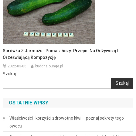
Surówka Z Jarmużu I Pomarańczy: Przepis Na Odżywczą I
Orzeźwiającą Kompozycję
2022-03-05
buddhalounge.pl
Szukaj
Szukaj
OSTATNIE WPISY
Właściwości i korzyści zdrowotne kiwi – poznaj sekrety tego
owocu