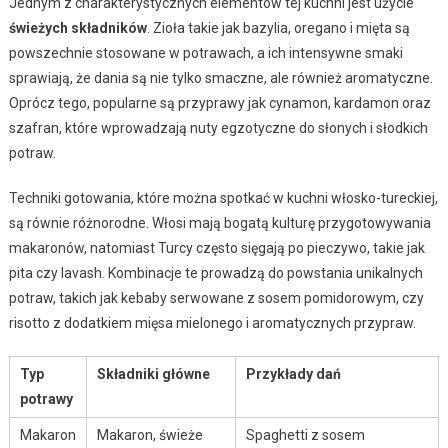
Jednym z charakterystycznych elementów tej kuchni jest użycie
świeżych składników
. Zioła takie jak bazylia, oregano i mięta są
powszechnie stosowane w potrawach, a ich intensywne smaki
sprawiają, że dania są nie tylko smaczne, ale również aromatyczne.
Oprócz tego, popularne są przyprawy jak cynamon, kardamon oraz
szafran, które wprowadzają nuty egzotyczne do słonych i słodkich
potraw.
Techniki gotowania, które można spotkać w kuchni włosko-tureckiej,
są równie różnorodne. Włosi mają bogatą kulturę przygotowywania
makaronów, natomiast Turcy często sięgają po pieczywo, takie jak
pita czy lavash. Kombinacje te prowadzą do powstania unikalnych
potraw, takich jak kebaby serwowane z sosem pomidorowym, czy
risotto z dodatkiem mięsa mielonego i aromatycznych przypraw.
Typ
Składniki główne
Przykłady dań
potrawy
Makaron
Makaron, świeże
Spaghetti z sosem