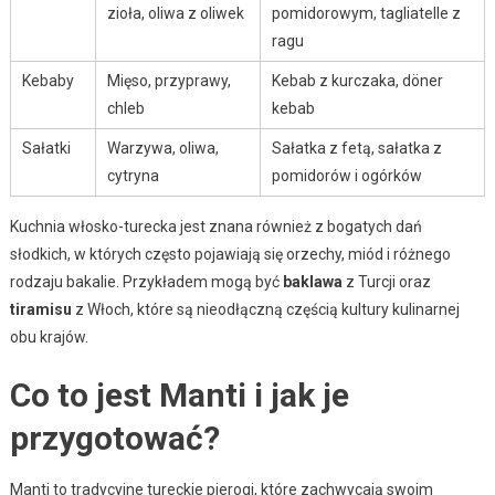
zioła, oliwa z oliwek
pomidorowym, tagliatelle z
ragu
Kebaby
Mięso, przyprawy,
Kebab z kurczaka, döner
chleb
kebab
Sałatki
Warzywa, oliwa,
Sałatka z fetą, sałatka z
cytryna
pomidorów i ogórków
Kuchnia włosko-turecka jest znana również z bogatych dań
słodkich, w których często pojawiają się orzechy, miód i różnego
rodzaju bakalie. Przykładem mogą być
baklawa
z Turcji oraz
tiramisu
z Włoch, które są nieodłączną częścią kultury kulinarnej
obu krajów.
Co to jest Manti i jak je
przygotować?
Manti to tradycyjne tureckie pierogi, które zachwycają swoim