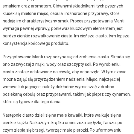
smakiem oraz aromatem. Głównymi składnikami tych pysznych
klusek są mielone mięso, cebula i różnorodne przyprawy, które
nadają im charakterystyczny smak. Proces przygotowania Manti
wymaga pewnej wprawy, ponieważ kluczowym elementem jest
bardzo cienkie rozwałkowanie ciasta. Im cieńsze ciasto, tym lepsza
konsystencja końcowego produktu.
Przygotowanie Manti rozpoczyna się od zrobienia ciasta. Składa się
ono zazwyczaj z mąki, wody oraz szczypty soli. Po wyrobieniu,
ciasto zostaje odstawione na chwilę, aby odpoczęło. W tym czasie
można zająć się przyrządzeniem nadzienia. Mięso, najczęściej
wołowe lub jagnięce, należy dokładnie wymieszać z drobno
posiekaną cebulą oraz przyprawami, takimi jak pieprz czy cynamon,
które są typowe dla tego dania.
Następnie ciasto dzieli się na małe kawałki, które wałkuje się na
cienkie krążki. Na każdym krążku umieszcza się łyżkę farszu, po
czym zlepia się brzegi, tworząc małe pierożki. Po uformowaniu