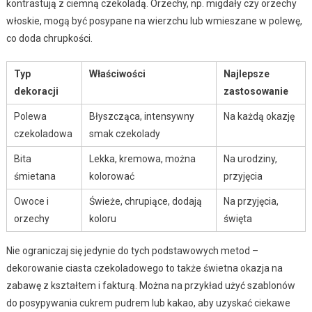
kontrastują z ciemną czekoladą. Orzechy, np. migdały czy orzechy
włoskie, mogą być posypane na wierzchu lub wmieszane w polewę,
co doda chrupkości.
Typ
Właściwości
Najlepsze
dekoracji
zastosowanie
Polewa
Błyszcząca, intensywny
Na każdą okazję
czekoladowa
smak czekolady
Bita
Lekka, kremowa, można
Na urodziny,
śmietana
kolorować
przyjęcia
Owoce i
Świeże, chrupiące, dodają
Na przyjęcia,
orzechy
koloru
święta
Nie ograniczaj się jedynie do tych podstawowych metod –
dekorowanie ciasta czekoladowego to także świetna okazja na
zabawę z kształtem i fakturą. Można na przykład użyć szablonów
do posypywania cukrem pudrem lub kakao, aby uzyskać ciekawe