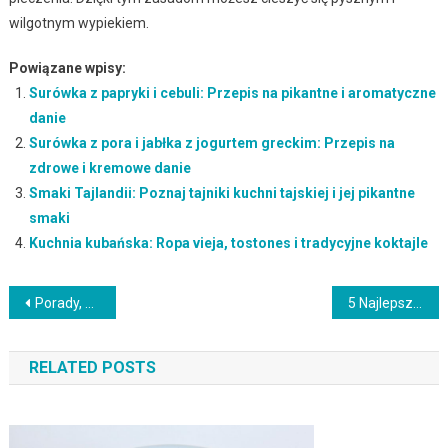
wilgotnym wypiekiem.
Powiązane wpisy:
Surówka z papryki i cebuli: Przepis na pikantne i aromatyczne
danie
Surówka z pora i jabłka z jogurtem greckim: Przepis na
zdrowe i kremowe danie
Smaki Tajlandii: Poznaj tajniki kuchni tajskiej i jej pikantne
smaki
Kuchnia kubańska: Ropa vieja, tostones i tradycyjne koktajle
Nawigacja
Porady, aby zrobić zdrowy przepis na sałatkę
5 Najlepszych przepisów na naleśniki z łososiem
wpisu
RELATED POSTS