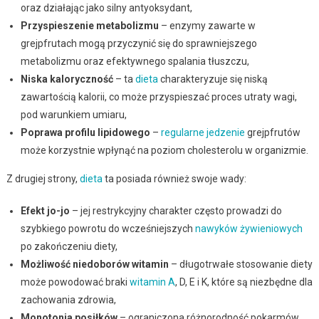
oraz działając jako silny antyoksydant,
Przyspieszenie metabolizmu
– enzymy zawarte w
grejpfrutach mogą przyczynić się do sprawniejszego
metabolizmu oraz efektywnego spalania tłuszczu,
Niska kaloryczność
– ta
dieta
charakteryzuje się niską
zawartością kalorii, co może przyspieszać proces utraty wagi,
pod warunkiem umiaru,
Poprawa profilu lipidowego
–
regularne jedzenie
grejpfrutów
może korzystnie wpłynąć na poziom cholesterolu w organizmie.
Z drugiej strony,
dieta
ta posiada również swoje wady:
Efekt jo-jo
– jej restrykcyjny charakter często prowadzi do
szybkiego powrotu do wcześniejszych
nawyków żywieniowych
po zakończeniu diety,
Możliwość niedoborów witamin
– długotrwałe stosowanie diety
może powodować braki
witamin A
, D, E i K, które są niezbędne dla
zachowania zdrowia,
Monotonia posiłków
– ograniczona różnorodność pokarmów