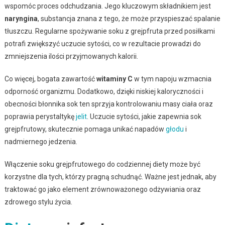
wspomóc proces odchudzania. Jego kluczowym składnikiem jest
naryngina
, substancja znana z tego, że może przyspieszać spalanie
tłuszczu. Regularne spożywanie soku z grejpfruta przed posiłkami
potrafi zwiększyć uczucie sytości, co w rezultacie prowadzi do
zmniejszenia ilości przyjmowanych kalorii.
Co więcej, bogata zawartość
witaminy C
w tym napoju wzmacnia
odporność organizmu. Dodatkowo, dzięki niskiej kaloryczności i
obecności błonnika sok ten sprzyja kontrolowaniu masy ciała oraz
poprawia perystaltykę
jelit
. Uczucie sytości, jakie zapewnia sok
grejpfrutowy, skutecznie pomaga unikać napadów
głodu
i
nadmiernego jedzenia.
Włączenie soku grejpfrutowego do codziennej diety może być
korzystne dla tych, którzy pragną schudnąć. Ważne jest jednak, aby
traktować go jako element zrównoważonego odżywiania oraz
zdrowego stylu życia.