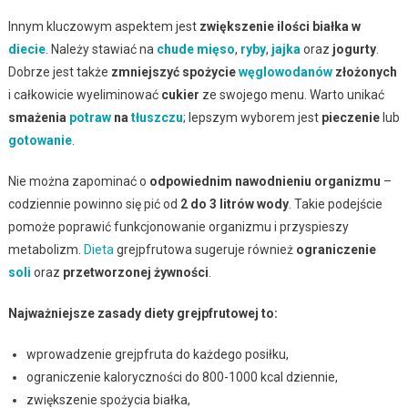
Innym kluczowym aspektem jest
zwiększenie ilości białka w
diecie
. Należy stawiać na
chude mięso
,
ryby
,
jajka
oraz
jogurty
.
Dobrze jest także
zmniejszyć spożycie
węglowodanów
złożonych
i całkowicie wyeliminować
cukier
ze swojego menu. Warto unikać
smażenia
potraw
na
tłuszczu
; lepszym wyborem jest
pieczenie
lub
gotowanie
.
Nie można zapominać o
odpowiednim nawodnieniu organizmu
–
codziennie powinno się pić od
2 do 3 litrów wody
. Takie podejście
pomoże poprawić funkcjonowanie organizmu i przyspieszy
metabolizm.
Dieta
grejpfrutowa sugeruje również
ograniczenie
soli
oraz
przetworzonej żywności
.
Najważniejsze zasady diety grejpfrutowej to:
wprowadzenie grejpfruta do każdego posiłku,
ograniczenie kaloryczności do 800-1000 kcal dziennie,
zwiększenie spożycia białka,