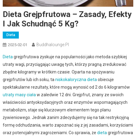
Dieta Grejpfrutowa – Zasady, Efekty
I Jak Schudnąć 5 Kg?
Dieta
Buddhalounge.pl
2025-02-01
Dieta
grejpfrutowa zyskuje na popularności jako metoda szybkiej
utraty wagi, przyciągając uwagę tych, którzy pragną zredukować
zbędne kilogramy w krótkim czasie. Oparta na spożywaniu
grejpfrutów lub ich soku, ta
niskokaloryczna dieta
obiecuje
spektakularne rezultaty, które mogą wynosić od 2 do 6 kilogramów
utraty masy ciała
w zaledwie 12 dni. Grejpfrut, znany ze swoich
właściwości antyoksydacyjnych oraz enzymów wspomagających
metabolizm, staje się kluczowym elementem tego planu
żywieniowego. Jednak zanim zdecydujemy się na tak restrykcyjną
formę odchudzania, warto zapoznać się z jej zasadami, korzyściami
oraz potencjalnymi zagrożeniami. Co sprawia, że
dieta
grejpfrutowa