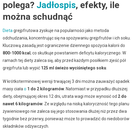
polega?
Jadłospis
, efekty, ile
można schudnąć
Dieta
grejpfrutowa zyskuje na popularności jako metoda
odchudzania, koncentrując się na spożywaniu grejpfrutów i ich soku.
Kluczową zasadą jest ograniczenie dziennego spożycia kalorii do
800-1000 kcal
, co skutkuje powstaniem deficytu kalorycznego. W
ramach tej diety zaleca się, aby przed każdym posiłkiem zjeść pół
grejpfruta lub wypić
125 ml świeżo wyciśniętego soku
.
W krótkoterminowej wersji trwającej 3 dni można zauważyć spadek
masy ciała
o
1 do 2 kilogramów
. Natomiast w przypadku dłuższej
diety, obejmującej okres 12 dni, utrata wagi może wynosić od
2 do
nawet 6 kilogramów
. Ze względu na niską kaloryczność tego planu
żywieniowego nie zaleca się jego stosowania dłużej niż przez dwa
tygodnie bez przerwy, ponieważ może to prowadzić do niedoborów
składników odżywczych.