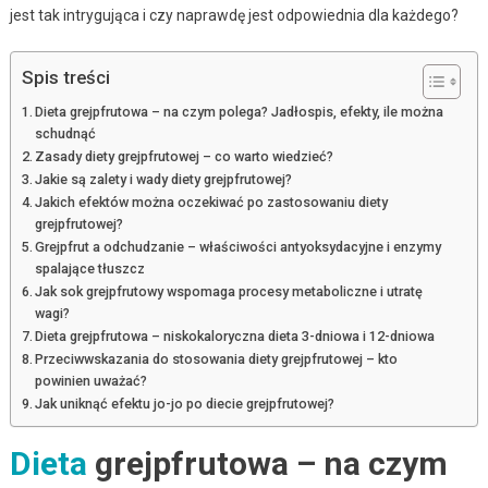
jest tak intrygująca i czy naprawdę jest odpowiednia dla każdego?
Spis treści
Dieta grejpfrutowa – na czym polega? Jadłospis, efekty, ile można
schudnąć
Zasady diety grejpfrutowej – co warto wiedzieć?
Jakie są zalety i wady diety grejpfrutowej?
Jakich efektów można oczekiwać po zastosowaniu diety
grejpfrutowej?
Grejpfrut a odchudzanie – właściwości antyoksydacyjne i enzymy
spalające tłuszcz
Jak sok grejpfrutowy wspomaga procesy metaboliczne i utratę
wagi?
Dieta grejpfrutowa – niskokaloryczna dieta 3-dniowa i 12-dniowa
Przeciwwskazania do stosowania diety grejpfrutowej – kto
powinien uważać?
Jak uniknąć efektu jo-jo po diecie grejpfrutowej?
Dieta
grejpfrutowa – na czym