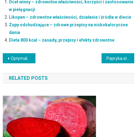
Ocet winny – zdrowotne właściwości, korzyści i zastosowanie
w pielęgnacji
Likopen – zdrowotne właściwości, działanie i źródła w diecie
Zupy odchudzające – zdrowe przepisy na niskokaloryczne
dania
Dieta 800 kcal – zasady, przepisy i efekty zdrowotne
Nawigacja
Optymalna dieta odchudzająca – kluczowe zasady i efekty działania
Papryka słodka – zdrowotne właściwości i korzyści dla organizmu
wpisu
RELATED POSTS