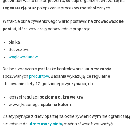
godzinach warto unikać jedzenia, co daje organizmowi szansę na
regenerację
oraz polepszenie procesów metabolicznych.
W trakcie okna żywieniowego warto postawić na
zrównoważone
posiłki
, które zawierają odpowiednie proporcje:
białka,
tłuszczów,
węglowodanów
.
Nie bez znaczenia jest także kontrolowanie
kaloryczności
spożywanych
produktów
. Badania wykazują, że regularne
stosowanie diety 12-godzinnej przyczynia się do:
lepszej regulacji
poziomu cukru we krwi
,
w zwiększonego
spalania kalorii
.
Zalety płynące z diety opartej na oknie żywieniowym nie ograniczają
się jedynie do
utraty masy ciała
; można również zauważyć: