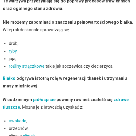
Te warzywa przyczyniają się do poprawy procesów trawiennych
oraz ogólnego stanu zdrowia.
Nie możemy zapominać o znaczeniu pełnowartościowego białka.
W tej roli doskonale sprawdzają się:
drób,
ryby
,
jaja,
rośliny strączkowe
takie jak soczewica czy ciecierzyca.
Białko
odgrywa istotną rolę w regeneracji tkanek i utrzymaniu
masy mięśniowej.
W codziennym
jadłospisie
powinny również znaleźć się
zdrowe
tłuszcze
.
Można je z łatwością uzyskać z:
awokado
,
orzechów,
oliwy z
oliwek
.