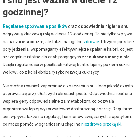
i snu jest ważna w diecie 12
godzinnej?
Regularne spożywanie posiłków
oraz
odpowiednia higiena snu
odgrywają kluczową rolę w diecie 12-godzinnej. To nie tylko wpływa
na nasz
metabolizm
, ale także na ogólne
zdrowie
. Utrzymując stałe
pory jedzenia, wspomagamy efektywniejsze spalanie kalorii, co jest
szczególnie istotne dla osób pragnących
zredukować masę ciała
.
Dzięki regularności w posiłkach łatwiej kontrolujemy poziom cukru
we krwi, co z kolei obniża ryzyko rozwoju cukrzycy.
Nie można również zapominać o znaczeniu snu. Jego jakość często
poprawia się przy dłuższych okresach postu. Odpowiednia ilość snu
wspiera geny odpowiedzialne za metabolizm, co pozwala
organizmowi lepiej wykorzystywać dostarczaną energię. Regularny
sen wpływa także na regulację hormonów związanych z apetytem,
co może pomóc w ograniczeniu chęci na
niezdrowe przekąski
.