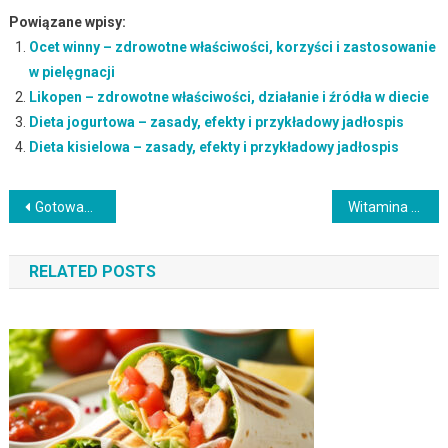
Powiązane wpisy:
Ocet winny – zdrowotne właściwości, korzyści i zastosowanie
w pielęgnacji
Likopen – zdrowotne właściwości, działanie i źródła w diecie
Dieta jogurtowa – zasady, efekty i przykładowy jadłospis
Dieta kisielowa – zasady, efekty i przykładowy jadłospis
Nawigacja
Gotowanie na parze a odchudzanie – jak to działa i jakie przynosi korzyści?
Witamina C: Kluczowe informacje o jej działaniu i źródłach
wpisu
RELATED POSTS