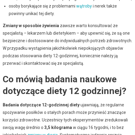
osoby borykające się z problemami
wątroby
i nerek także
powinny unikać tej diety.
Zmiany w sposobie żywienia
zawsze warto konsultować ze
specjalistą – lekarzem lub dietetykiem – aby upewnić się, że są one
bezpieczne i dostosowane do indywidualnych potrzeb zdrowotnych.
W przypadku wystąpienia jakichkolwiek niepokojących objawów
podczas stosowania diety 12-godzinnej, koniecznie należy ją
przerwać i skontaktować się ze specjalistą.
Co mówią badania naukowe
dotyczące diety 12 godzinnej?
Badania dotyczące 12-godzinnej diety
ujawniają, że regularne
spożywanie posiłków o stałych porach może przynieść znaczące
korzyści zdrowotne. Uczestnicy tych eksperymentów zredukowali
swoją wagę średnio o
3,5 kilograma
w ciągu 16 tygodni, i to bez
jakiejkolwiek
zmiany w diecie
. Systematyczne jedzenie sprzyja