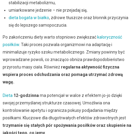
stabilizacji metabolizmu,
umiarkowane jedzenie – nie przejadaj się,
dieta bogata w białko
, zdrowe tłuszcze oraz błonnik przyczynia
się do lepszego samopoczucia.
Po zakończeniu diety warto stopniowo zwiększać
kaloryczność
posiłków
. Taki proces pozwala organizmowi na adaptację i
minimalizuje ryzyko szoku metabolicznego. Zmiany powinny być
wprowadzane powoli, co znacząco obniża prawdopodobieństwo
przyrostu masy ciała. Również
regularna aktywność fizyczna
wspiera proces odchudzania oraz pomaga utrzymać zdrową
wagę.
Dieta
12-godzinna
ma potencjał w walce z efektem jo-jo dzięki
swojej przemyślanej strukturze czasowej. Umożliwia ona
kontrolowanie apetytu i ogranicza pokusy podjadania między
posiłkami. Kluczowe dla długotrwałych efektów zdrowotnych jest
trzymanie się stałych pór spożywania posiłków oraz skupienie na
jakości tego, co jemy.