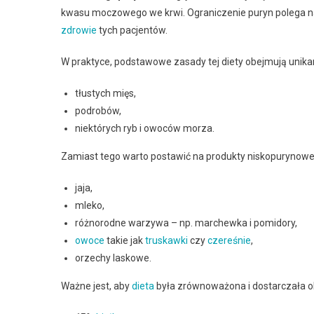
kwasu moczowego we krwi. Ograniczenie puryn polega na
zdrowie
tych pacjentów.
W praktyce, podstawowe zasady tej diety obejmują unika
tłustych mięs,
podrobów,
niektórych ryb i owoców morza.
Zamiast tego warto postawić na produkty niskopurynowe, 
jaja,
mleko,
różnorodne warzywa – np. marchewka i pomidory,
owoce
takie jak
truskawki
czy
czereśnie
,
orzechy laskowe.
Ważne jest, aby
dieta
była zrównoważona i dostarczała 