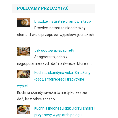
POLECAMY PRZECZYTAĆ
Drożdże instant ile gramów z tego
Drożdże instant to nieodłączny
element wielu przepisów wypieków, jednak ich
…
Jak ugotować spaghetti
Spaghetti to jedno z
najpopularniejszych dań na świecie, które z …
Kuchnia skandynawska: Smażony
łosoś, smørrebrød i tradycyjne
wypieki
Kuchnia skandynawska to nie tylko zestaw
dań, lecz także sposób …
Kuchnia indonezyjska: Odkryj smaki i
przyprawy wysp archipelagu