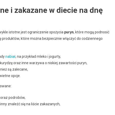
ne i zakazane w diecie na dnę
kle istotne jest ograniczenie spożycia
puryn
, które mogą podnosić
stę produktów, które można bezpiecznie włączyć do codziennego
hudy
nabiał
, na przykład mleko i jogurty,
kurydzę oraz inne warzywa o niskiej zawartości puryn,
nież są zalecane,
świetne opcje.
nowane:
y oraz podrobów,
inny znaleźć się na liście zakazanych,