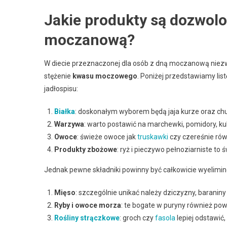
Jakie produkty są dozwolo
moczanową?
W diecie przeznaczonej dla osób z dną moczanową niezwy
stężenie
kwasu moczowego
. Poniżej przedstawiamy li
jadłospisu:
Białka
: doskonałym wyborem będą jaja kurze oraz c
Warzywa
: warto postawić na marchewki, pomidory, ku
Owoce
: świeże owoce jak
truskawki
czy czereśnie rów
Produkty zbożowe
: ryż i pieczywo pełnoziarniste to 
Jednak pewne składniki powinny być całkowicie wyelimi
Mięso
: szczególnie unikać należy dziczyzny, baranin
Ryby i owoce morza
: te bogate w puryny również pow
Rośliny strączkowe
: groch czy
fasola
lepiej odstawić,