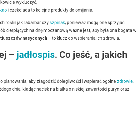
łkowicie wykluczyć,
kao
i czekolada to kolejne produkty do omijania.
h roślin jak rabarbar czy
szpinak
, ponieważ mogą one sprzyjać
sób cierpiących na dnę moczanową ważne jest, aby była ona bogata w
u
tłuszczów nasyconych
– to klucz do wspierania ich zdrowia.
ej –
jadłospis
. Co jeść, a jakich
planowania, aby złagodzić dolegliwości i wspierać ogólne
zdrowie
.
dego dnia, kładąc nacisk na białka o niskiej zawartości puryn oraz