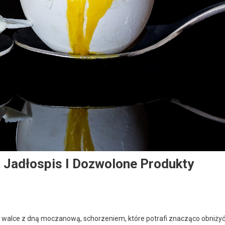
 Jadłospis I Dozwolone Produkty
walce z dną moczanową, schorzeniem, które potrafi znacząco obniży