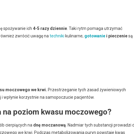
ię spożywanie ich
4-5 razy dziennie
. Taki rytm pomaga utrzymać
 również zwrócić uwagę na
techniki
kulinarne;
gotowanie
i pieczenie
są
asu moczowego we krwi.
Przestrzeganie tych zasad żywieniowych
i wpłynie korzystnie na samopoczucie pacjentów.
wa na poziom kwasu moczowego?
sób cierpiących na
dnę moczanową
. Nadmiar tych substancji prowadzi 
czowego we krwi. Podczas metabolizowania puryn powstaje kwas