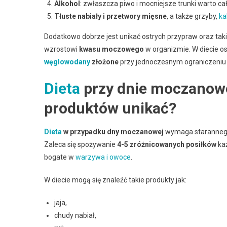
Alkohol
: zwłaszcza piwo i mocniejsze trunki warto ca
Tłuste nabiały i przetwory mięsne
, a także grzyby,
ka
Dodatkowo dobrze jest unikać ostrych przypraw oraz takic
wzrostowi
kwasu moczowego
w organizmie. W diecie o
węglowodany
złożone
przy jednoczesnym ograniczeni
Dieta
przy dnie moczanow
produktów unikać?
Dieta
w przypadku dny moczanowej
wymaga starannego 
Zaleca się spożywanie
4-5 zróżnicowanych posiłków
każ
bogate w
warzywa i owoce
.
W diecie mogą się znaleźć takie produkty jak:
jaja,
chudy nabiał,