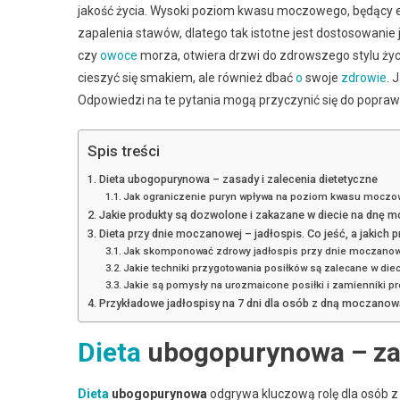
jakość życia. Wysoki poziom kwasu moczowego, będący
zapalenia stawów, dlatego tak istotne jest dostosowanie 
czy
owoce
morza, otwiera drzwi do zdrowszego stylu życ
cieszyć się smakiem, ale również dbać
o
swoje
zdrowie
. 
Odpowiedzi na te pytania mogą przyczynić się do popraw
Spis treści
Dieta ubogopurynowa – zasady i zalecenia dietetyczne
Jak ograniczenie puryn wpływa na poziom kwasu mocz
Jakie produkty są dozwolone i zakazane w diecie na dnę
Dieta przy dnie moczanowej – jadłospis. Co jeść, a jakich 
Jak skomponować zdrowy jadłospis przy dnie moczanow
Jakie techniki przygotowania posiłków są zalecane w die
Jakie są pomysły na urozmaicone posiłki i zamienniki p
Przykładowe jadłospisy na 7 dni dla osób z dną moczanow
Dieta
ubogopurynowa – zas
Dieta
ubogopurynowa
odgrywa kluczową rolę dla osób z