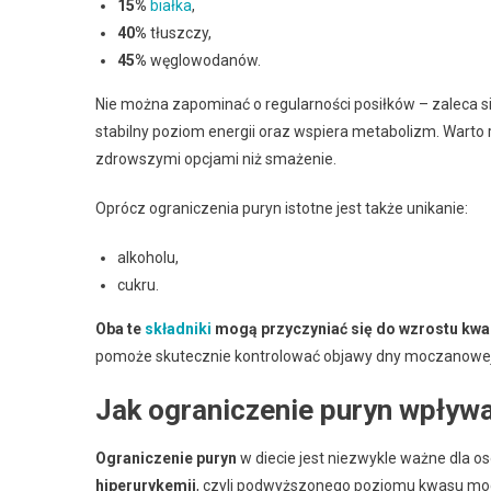
15%
białka
,
40%
tłuszczy,
45%
węglowodanów.
Nie można zapominać o regularności posiłków – zaleca s
stabilny poziom energii oraz wspiera metabolizm. Warto
zdrowszymi opcjami niż smażenie.
Oprócz ograniczenia puryn istotne jest także unikanie:
alkoholu,
cukru.
Oba te
składniki
mogą przyczyniać się do wzrostu kw
pomoże skutecznie kontrolować objawy dny moczanowej 
Jak ograniczenie puryn wpły
Ograniczenie puryn
w diecie jest niezwykle ważne dla o
hiperurykemii
, czyli podwyższonego poziomu kwasu mo