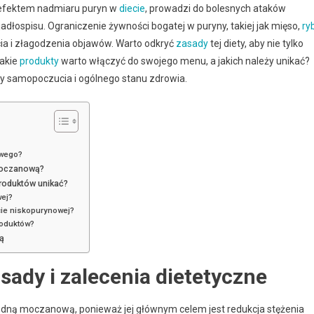
 efektem nadmiaru puryn w
diecie
, prowadzi do bolesnych ataków
jadłospisu. Ograniczenie żywności bogatej w puryny, takiej jak mięso,
ry
ia i złagodzenia objawów. Warto odkryć
zasady
tej diety, aby nie tylko
Jakie
produkty
warto włączyć do swojego menu, a jakich należy unikać?
y samopoczucia i ogólnego stanu zdrowia.
owego?
 moczanową?
produktów unikać?
ej?
cie niskopurynowej?
roduktów?
ą
ady i zalecenia dietetyczne
 dną moczanową, ponieważ jej głównym celem jest redukcja stężenia