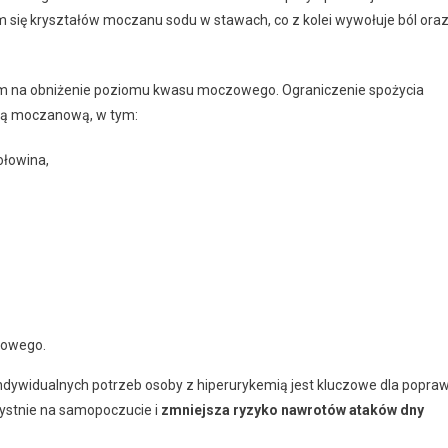
ię kryształów moczanu sodu w stawach, co z kolei wywołuje ból ora
m na obniżenie poziomu kwasu moczowego. Ograniczenie spożycia
ną moczanową, w tym:
ołowina,
zowego.
indywidualnych potrzeb osoby z hiperurykemią jest kluczowe dla popra
zystnie na samopoczucie i
zmniejsza ryzyko nawrotów ataków dny