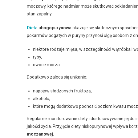
moczowy, którego nadmiar może skutkować odkładaniem s
stan zapalny.
Dieta
ubogopurynowa
okazuje się skutecznym sposobe
pokarmów bogatych w puryny przynosi ulgę osobom z d
niektóre rodzaje mięsa, w szczególności wątróbka i w
ryby,
owoce morza.
Dodatkowo zaleca się unikanie:
napojów słodzonych fruktozą,
alkoholu,
które mogą dodatkowo podnosić poziom kwasu moc
Regularne monitorowanie diety i dostosowywanie jej do 
jakości życia. Przyjęcie diety niskopurynowej wpływa kor
moczanowej
.