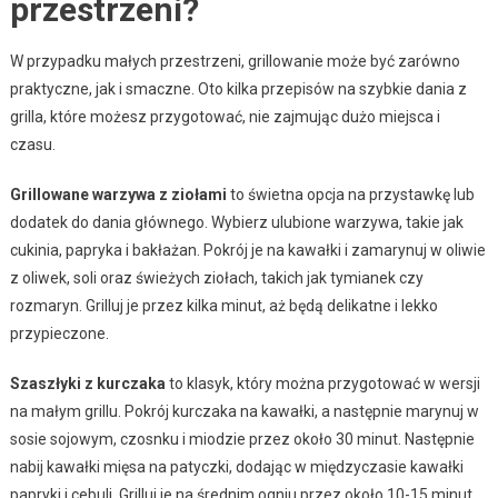
przestrzeni?
W przypadku małych przestrzeni, grillowanie może być zarówno
praktyczne, jak i smaczne. Oto kilka przepisów na szybkie dania z
grilla, które możesz przygotować, nie zajmując dużo miejsca i
czasu.
Grillowane warzywa z ziołami
to świetna opcja na przystawkę lub
dodatek do dania głównego. Wybierz ulubione warzywa, takie jak
cukinia, papryka i bakłażan. Pokrój je na kawałki i zamarynuj w oliwie
z oliwek, soli oraz świeżych ziołach, takich jak tymianek czy
rozmaryn. Grilluj je przez kilka minut, aż będą delikatne i lekko
przypieczone.
Szaszłyki z kurczaka
to klasyk, który można przygotować w wersji
na małym grillu. Pokrój kurczaka na kawałki, a następnie marynuj w
sosie sojowym, czosnku i miodzie przez około 30 minut. Następnie
nabij kawałki mięsa na patyczki, dodając w międzyczasie kawałki
papryki i cebuli. Grilluj je na średnim ogniu przez około 10-15 minut,