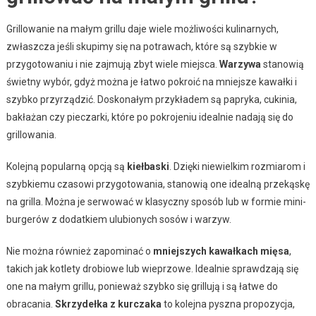
Grillowanie na małym grillu daje wiele możliwości kulinarnych,
zwłaszcza jeśli skupimy się na potrawach, które są szybkie w
przygotowaniu i nie zajmują zbyt wiele miejsca.
Warzywa
stanowią
świetny wybór, gdyż można je łatwo pokroić na mniejsze kawałki i
szybko przyrządzić. Doskonałym przykładem są papryka, cukinia,
bakłażan czy pieczarki, które po pokrojeniu idealnie nadają się do
grillowania.
Kolejną popularną opcją są
kiełbaski
. Dzięki niewielkim rozmiarom i
szybkiemu czasowi przygotowania, stanowią one idealną przekąskę
na grilla. Można je serwować w klasyczny sposób lub w formie mini-
burgerów z dodatkiem ulubionych sosów i warzyw.
Nie można również zapominać o
mniejszych kawałkach mięsa
,
takich jak kotlety drobiowe lub wieprzowe. Idealnie sprawdzają się
one na małym grillu, ponieważ szybko się grillują i są łatwe do
obracania.
Skrzydełka z kurczaka
to kolejna pyszna propozycja,