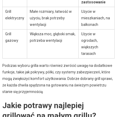
zastosowanie
Grill
Małe rozmiary, łatwość w
Użycie w
elektryczny
użyciu, brak potrzeby
mieszkaniach, na
wentylacji
balkonach
Grill
Większa moc, głęboki smak,
Użycie w
gazowy
potrzeba wentylacji
ogrodach,
większych
tarasach
Podczas wyboru grilla warto również zwrócić uwagę na dodatkowe
funkcje, takie jak pokrywy, półki, czy systemy zabezpieczeń, które
mogą zwiększyć komfort użytkowania. Dobrze dobrany grill sprawi,
że każda chwila spędzona na gotowaniu na świeżym powietrzu
stanie się przyjemnością.
Jakie potrawy najlepiej
grillować na małym grillu?