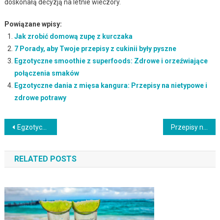
doskonałą decyzją na letnie wieczory.
Powiązane wpisy:
Jak zrobić domową zupę z kurczaka
7 Porady, aby Twoje przepisy z cukinii były pyszne
Egzotyczne smoothie z superfoods: Zdrowe i orzeźwiające
połączenia smaków
Egzotyczne dania z mięsa kangura: Przepisy na nietypowe i
zdrowe potrawy
Nawigacja
Egzotyczne dania z krabów: Przepisy na smakowite potrawy z owocami morza
Przepisy na egzotyczne koktajle owocowe: Odkryj tropikalny smak w swoim domu
wpisu
RELATED POSTS