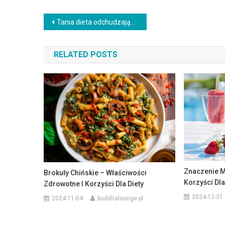
Nawigacja
Tania dieta odchudzająca – zdrowe zasady i jadłospis na 7 dni
wpisu
RELATED POSTS
Znaczenie M
Brokuły Chińskie – Właściwości
Korzyści Dla
Zdrowotne I Korzyści Dla Diety
2024-12-31
2024-11-04
buddhalounge.pl