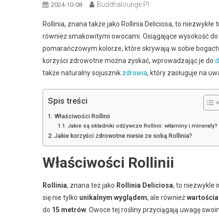
Buddhalounge.pl
2024-10-08
Rollinia, znana także jako Rollinia Deliciosa, to niezwyk
również smakowitymi owocami. Osiągające wysokość do
pomarańczowym kolorze, które skrywają w sobie bogactw
korzyści zdrowotne można zyskać, wprowadzając je do
d
także naturalny sojusznik
zdrowia
, który zasługuje na u
Spis treści
Właściwości Rollinii
Jakie są składniki odżywcze Rollinii: witaminy i minerały?
Jakie korzyści zdrowotne niesie ze sobą Rollinia?
Właściwości Rollinii
Rollinia
, znana też jako
Rollinia Deliciosa
, to niezwykle
się nie tylko
unikalnym wyglądem
, ale również
wartości
do
15 metrów
. Owoce tej rośliny przyciągają uwagę sw