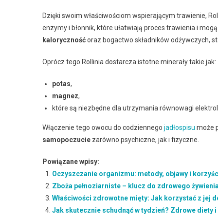
Dzięki swoim właściwościom wspierającym trawienie, Rol
enzymy i błonnik, które ułatwiają proces trawienia i mog
kaloryczność
oraz bogactwo składników odżywczych, st
Oprócz tego Rollinia dostarcza istotne minerały takie jak:
potas
,
magnez
,
które są niezbędne dla utrzymania równowagi elektro
Włączenie tego owocu do codziennego
jadłospisu
może p
samopoczucie
zarówno psychiczne, jak i fizyczne.
Powiązane wpisy:
Oczyszczanie organizmu: metody, objawy i korzyśc
Zboża pełnoziarniste – klucz do zdrowego żywieni
Właściwości zdrowotne mięty: Jak korzystać z jej 
Jak skutecznie schudnąć w tydzień? Zdrowe diety i