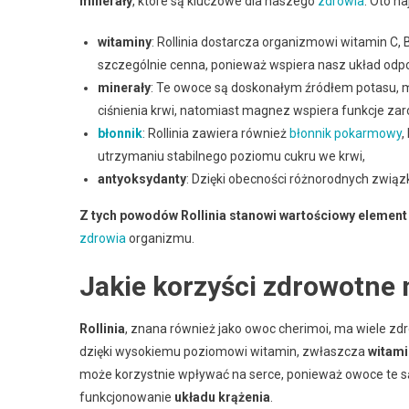
minerały
, które są kluczowe dla naszego
zdrowia
. Oto na
witaminy
: Rollinia dostarcza organizmowi witamin C, B
szczególnie cenna, ponieważ wspiera nasz układ odpor
minerały
: Te owoce są doskonałym źródłem potasu, ma
ciśnienia krwi, natomiast magnez wspiera funkcje za
błonnik
: Rollinia zawiera również
błonnik pokarmowy
,
utrzymaniu stabilnego poziomu cukru we krwi,
antyoksydanty
: Dzięki obecności różnorodnych związ
Z tych powodów Rollinia stanowi wartościowy element
zdrowia
organizmu.
Jakie korzyści zdrowotne n
Rollinia
, znana również jako owoc cherimoi, ma wiele z
dzięki wysokiemu poziomowi witamin, zwłaszcza
witami
może korzystnie wpływać na serce, ponieważ owoce te s
funkcjonowanie
układu krążenia
.