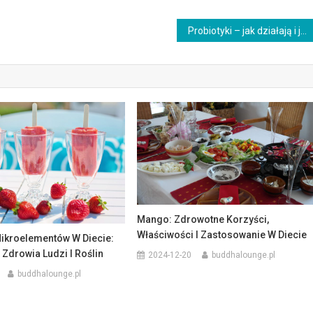
Probiotyki – jak działają i jakie mają właściwości zdrowotne?
Mango: Zdrowotne Korzyści,
Właściwości I Zastosowanie W Diecie
ikroelementów W Diecie:
 Zdrowia Ludzi I Roślin
2024-12-20
buddhalounge.pl
buddhalounge.pl