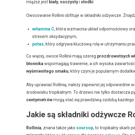
miąższ jest
biały
,
soczysty
i
słodki
.
Owocowanie Rollinii obfituje w składniki odżywcze. Znaj
witamina C
, która wzmacnia układ odpornościowy ora
stresem oksydacyjnym,
potas
, który odgrywa kluczową rolę w utrzymaniu praw
Co więcej, owoce Rollinii mają szereg
prozdrowotnych wł
błonnika
wspomagają trawienie, a ich wysoka zawartość
wyśmienitego smaku
, który czyni je popularnym dodatk
Aby uprawiać Rollinię, należy zapewnić jej odpowiednie wa
środowisku tropikalnym. To drzewo nie tylko dostarcza p
centymetrów
mogą stać się prawdziwą ozdobą każdego 
Jakie są składniki odżywcze Rol
Rollinia
, znana także jako
soursop
, to tropikalny skarb