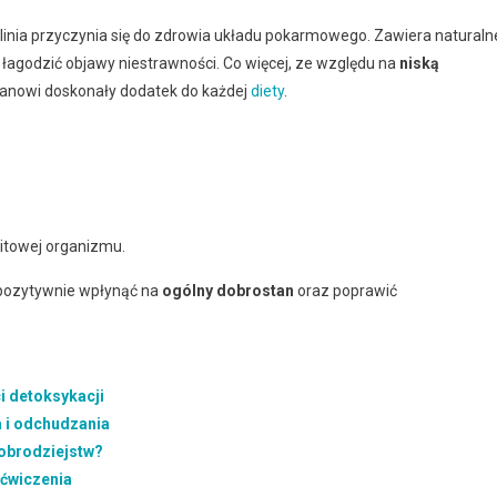
linia przyczynia się do zdrowia układu pokarmowego. Zawiera naturaln
ą łagodzić objawy niestrawności. Co więcej, ze względu na
niską
anowi doskonały dodatek do każdej
diety
.
litowej organizmu.
ozytywnie wpłynąć na
ogólny dobrostan
oraz poprawić
i detoksykacji
a i odchudzania
dobrodziejstw?
 ćwiczenia