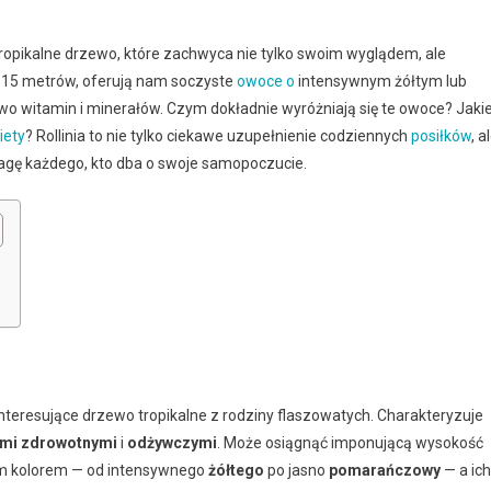
łe tropikalne drzewo, które zachwyca nie tylko swoim wyglądem, ale
 15 metrów, oferują nam soczyste
owoce
o
intensywnym żółtym lub
o witamin i minerałów. Czym dokładnie wyróżniają się te owoce? Jaki
iety
? Rollinia to nie tylko ciekawe uzupełnienie codziennych
posiłków
, a
wagę każdego, kto dba o swoje samopoczucie.
 interesujące drzewo tropikalne z rodziny flaszowatych. Charakteryzuje
ami zdrowotnymi
i
odżywczymi
. Może osiągnąć imponującą wysokość
oim kolorem — od intensywnego
żółtego
po jasno
pomarańczowy
— a ich