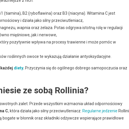
jważniejsze z nich:
1 (tiamina), B2 (ryboflawina) oraz B3 (niacyna). Witamina C jest
nościowy i działa jako silny przeciwutleniacz,
gnezu, wapnia oraz żelaza. Potas odgrywa istotną rolę w regulacji
równo mięśniowe, jak i nerwowe,
 który pozytywnie wpływa na procesy trawienne i może pomóc w
ków roślinnych owoce te wykazują działanie antyoksydacyjne.
 każdej
diety
.
Przyczynia się do ogólnego dobrego samopoczucia oraz
iesie ze sobą Rollinia?
drowotnych zalet. Przede wszystkim wzmacnia układ odpornościowy
na C
, która działa jako silny przeciwutleniacz.
Regularne jedzenie
Rollini
ą bogate w błonnik oraz składniki odżywcze wspierające prawidłowe