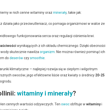
dziemy w nich cenne witaminy oraz
minerały
, takie jak:
z działa jako przeciwutleniacz, co pomaga organizmowi w walce ze
idłowego funkcjonowania serca oraz regulacji ciśnienia krwi.
aściwości
wynikających z ich składu chemicznego. Dzięki obecności
 wody skutecznie nawilża
organizm
. Nie można również pominąć ich
iem do
deserów
czy
smoothie
.
runki klimatyczne — najlepiej rozwija się w ciepłym i wilgotnym
ysznych owoców; jego efektowne liście oraz kwiaty o średnicy
20-25
ogrodu.
linii:
witaminy i minerały
?
 pełen cennych wartości odżywczych. Ten
owoc
obfituje w
witaminy
i